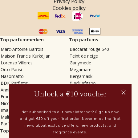
Privacy Policy
Cookies policy
Top parfummerken
Top parfums
Marc-Antoine Barrois
Baccarat rouge 540
Maison Francis Kurkdjian
Teint de neige
Lorenzo Villoresi
Ganymede
Orto Parisi
Megamare
Nasomatto
Bergamask
BDK Parfums
Black afgano
Annindriya
Gris charnel
Unlock a €10 voucher
Francesca Bianchi
Tilia
Nicolaï
Grand Soir
Imaginary Authors
Vetiver Rain
Not subscribed to our newsletter yet? Sign up now
Malin + Goetz
In Love with Everything
and get €10 off your first order. Never miss the first
Parfums MDCI
Sticky Fingers
news about exclusive offers, new products, and
Top categorieën
Actueel
fragrance events.