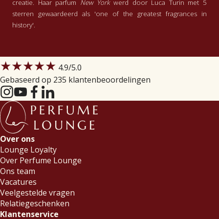
creatie. Haar parfum
New York
werd door Luca Turin met 5
sterren gewaardeerd als 'one of the greatest fragrances in
history'.
★★★★★
4.9
/5.0
Gebaseerd op 235 klantenbeoordelingen
Over ons
Lounge Loyalty
Over Perfume Lounge
Ons team
Vacatures
Veelgestelde vragen
Relatiegeschenken
Klantenservice