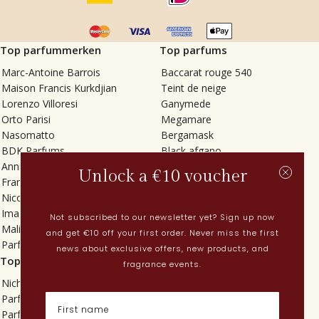
Top parfummerken
Top parfums
Marc-Antoine Barrois
Baccarat rouge 540
Maison Francis Kurkdjian
Teint de neige
Lorenzo Villoresi
Ganymede
Orto Parisi
Megamare
Nasomatto
Bergamask
BDK Parfums
Black afgano
Annindriya
Gris charnel
Unlock a €10 voucher
Francesca Bianchi
Tilia
Nicolaï
Grand Soir
Imaginary Authors
Vetiver Rain
Not subscribed to our newsletter yet? Sign up now
Malin + Goetz
In Love with Everything
and get €10 off your first order. Never miss the first
Parfums MDCI
Sticky Fingers
news about exclusive offers, new products, and
Top categorieën
Actueel
fragrance events.
Niche parfums
Lenteparfums
Parfums voor dames
Nederlandse parfums
Parfums voor heren
Nieuwe parfums