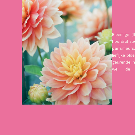
Bloemige (
hoofdrol sp
parfumeurs.
lieflijke bl
geurende, n
we de k