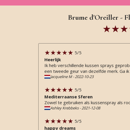
Brume d'Oreiller - F
5
/5
Heerlijk
Ik heb verschillende kussen sprays geprobe
een tweede geur van dezelfde merk. Ga ik
Jacqueline M
-
2022-10-23
5
/5
Mediterraanse Sferen
Zowel te gebruiken als kussenspray als 
Ashley Krebbeks
-
2021-12-08
5
/5
happy dreams