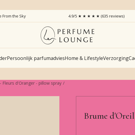
ce From the Sky
4.9/5 ★ ★ ★ ★ ★ (635 reviews)
der
Persoonlijk parfumadvies
Home & Lifestyle
Verzorging
Ca
- Fleurs d'Oranger - pillow spray
Brume d'Oreill