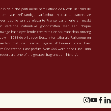
er in de niche parfumerie nam Patricia de Nicolaï in 1989 de
 om haar zelfstandige parfumhuis Nicolaï te starten. Ze
een traditie van de elegante Franse parfumerie en maakt
an verfijnde natuurlijke grondstoffen met een chique
 Vanwege haar opvallende creativiteit en vakmanschap ontving
vrouw in 1988 de prijs voor Beste Internationale Parfumeur en
cheiden met de Franse Legion d’Honneur voor haar
er One
creatie. Haar parfum
New York
werd door Luca Turin
deerd als 'one of the greatest fragrances in history'.