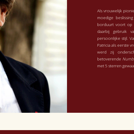
Als vrouwelijk pioni
moedige beslissing
borduurt voort op 
daarbij gebruik v
persoonlijke stijl.
Patricia als eerste 
werd zij onders
betoverende
Numb
met 5 sterren gewaar