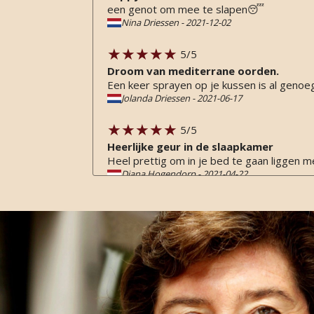
een genot om mee te slapen😴
Nina Driessen
-
2021-12-02
5
/5
Droom van mediterrane oorden.
Een keer sprayen op je kussen is al genoe
Jolanda Driessen
-
2021-06-17
5
/5
Heerlijke geur in de slaapkamer
Heel prettig om in je bed te gaan liggen m
Diana Hogendorp
-
2021-04-22