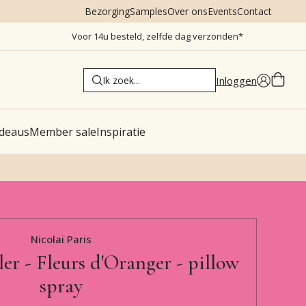
Bezorging
Samples
Over ons
Events
Contact
Voor 14u besteld, zelfde dag verzonden*
Inloggen
deaus
Member sale
Inspiratie
Nicolai Paris
er - Fleurs d'Oranger - pillow
spray