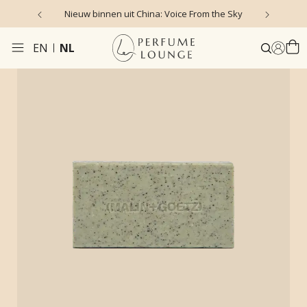
Nieuw binnen uit China: Voice From the Sky
4
EN
NL