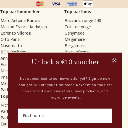
Top parfummerken
Top parfums
Marc-Antoine Barrois
Baccarat rouge 540
Maison Francis Kurkdjian
Teint de neige
Lorenzo Villoresi
Ganymede
Orto Parisi
Megamare
Nasomatto
Bergamask
BDK Parfums
Black afgano
Annindriya
Gris charnel
Unlock a €10 voucher
Francesca Bianchi
Tilia
Nicolaï
Grand Soir
Imaginary Authors
Vetiver Rain
Not subscribed to our newsletter yet? Sign up now
Malin + Goetz
In Love with Everything
and get €10 off your first order. Never miss the first
Parfums MDCI
Sticky Fingers
news about exclusive offers, new products, and
Top categorieën
Actueel
fragrance events.
Niche parfums
Lenteparfums
Parfums voor dames
Nederlandse parfums
Parfums voor heren
Nieuwe parfums
Eau de toilette
Perfume Finder