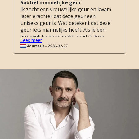
Subtiel mannelijke geur
Ik zocht een vrouwelijke geur en kwam
later erachter dat deze geur een
uniseks geur is. Wat betekent dat deze
geur iets mannelijks heeft. Als je een
vrouwelijke geur zoekt, raad ik deze
Lees meer
geur niet aan. Ik heb mij vergist met
Anastasia
-
2026-02-27
deze aankoop, (online gekocht).