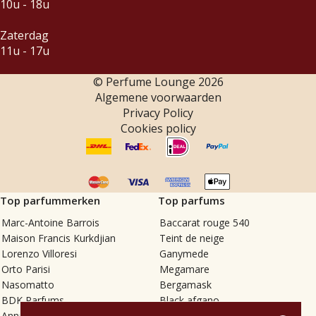
10u - 18u
Zaterdag
11u - 17u
© Perfume Lounge
2026
Algemene voorwaarden
Privacy Policy
Cookies policy
Top parfummerken
Top parfums
Marc-Antoine Barrois
Baccarat rouge 540
Maison Francis Kurkdjian
Teint de neige
Lorenzo Villoresi
Ganymede
Orto Parisi
Megamare
Nasomatto
Bergamask
BDK Parfums
Black afgano
Annindriya
Gris charnel