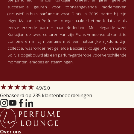
Sterparfumeur Francis Kurkdjian creëert al jaren geliefde
succesvolle geuren voor toonaangevende modemerken
(inclusief in-huis parfumeur voor Dior). In 2009 startte hij zijn
eigen Maison en Perfume Lounge haalde het merk dat jaar als
eerste erkende partner naar Nederland. Met elegantie weet
Kurkdjian de twee culturen van zijn Frans-Armeense afkomst te
combineren in zijn parfums met een natuurlijke rijkdom. Zijn
collectie, waaronder het geliefde Baccarat Rouge 540 en Grand
Soir, is opgebouwd als een parfum-garderobe voor verschillende
momenten, emoties en stemmingen.
★★★★★
4.9
/5.0
Gebaseerd op 235 klantenbeoordelingen
Over ons