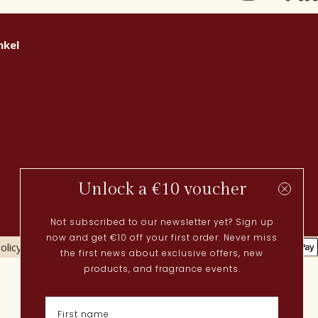
nkel
Unlock a €10 voucher
Not subscribed to our newsletter yet? Sign up
now and get €10 off your first order. Never miss
olicy
Cookies policy
the first news about exclusive offers, new
Actueel
products, and fragrance events.
Lenteparfums
Nederlandse parfums