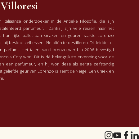
Villoresi
 Italiaanse onderzoeker in de Antieke Filosofie, die zijn
getalenteerd parfumeur. Dankzij zijn vele reizen naar het
 hun rijke pallet aan smaken en geuren raakte Lorenzo
: hij besloot zelf essentiële oliën te destilleren. Dit leidde tot
n parfums. Het talent van Lorenzo werd in 2006 bevestigd
rancois Coty won. Dit is dè belangrijkste erkenning voor de
 van een parfumeur, en hij won deze als eerste zelfstandig
t geliefde geur van Lorenzo is
Teint de Neige
. Een uniek en
m.