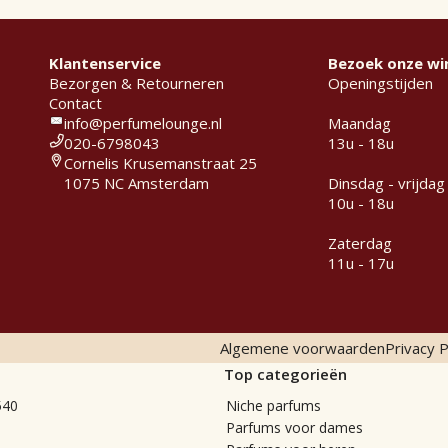
Klantenservice
Bezoek onze wi
Bezorgen & Retourneren
Openingstijden
Contact
info@perfumelounge.nl
Maandag
020-6798043
13u - 18u
Cornelis Krusemanstraat 25
1075 NC Amsterdam
Dinsdag - vrijdag
10u - 18u
Zaterdag
11u - 17u
Algemene voorwaarden
Privacy P
Top categorieën
540
Niche parfums
Parfums voor dames