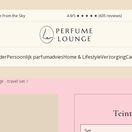
ce From the Sky
4.9/5 ★ ★ ★ ★ ★ (635 reviews)
der
Persoonlijk parfumadvies
Home & Lifestyle
Verzorging
Ca
e - travel set
Teint