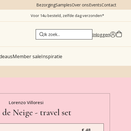
Bezorging
Samples
Over ons
Events
Contact
Voor 14u besteld, zelfde dag verzonden*
Inloggen
deaus
Member sale
Inspiratie
Lorenzo Villoresi
 de Neige - travel set
€ 48