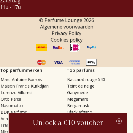
Zaterdag
11u - 17u
© Perfume Lounge
2026
Algemene voorwaarden
Privacy Policy
Cookies policy
Top parfummerken
Top parfums
Marc-Antoine Barrois
Baccarat rouge 540
Maison Francis Kurkdjian
Teint de neige
Lorenzo Villoresi
Ganymede
Orto Parisi
Megamare
Nasomatto
Bergamask
BDK Parfums
Black afgano
Annindriya
Gris charnel
Unlock a €10 voucher
Francesca Bianchi
Tilia
Nicolaï
Grand Soir