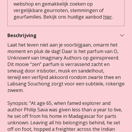
webshop en gemakkelijk zoeken op
vergelijkbare geurnoten, stemmingen of
geurfamilies. Bekijk ons huidige aanbod
hier
.
Beschrijving
Laat het leven niet aan je voorbijgaan, omarm het
moment en pluk de dag! Daar is het parfum van O,
Unknown! van Imaginary Authors op geïnspireerd.
Dit mooie “zen” parfum is verrassend zacht en
smeuïg door
irisboter, musk en sandelhout,
terwijl
een verfijnd akkoord rondom zwarte thee en
Labsang Souchong zorgt voor een subtiele, rokerige
zweem.
Synopsis: "At age 65, when famed explorer and
author Philip Sava was given less than a year to live,
he set off from his home in Madagascar for parts
unknown. Leaving all his belongings behind, he set
off on foot, hopped a freighter across the Indian