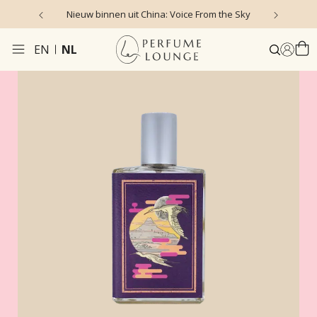
Nieuw binnen uit China: Voice From the Sky
4
EN
NL