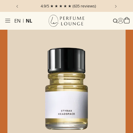
 the Sky
4.9/5 ★ ★ ★ ★ ★ (635 reviews)
Voor 1
EN
NL