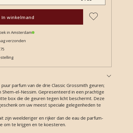
In winkelmand
tiek in Amsterdam
daag verzonden
€75
stelling
l puur parfum van de drie Classic Grossmith geuren;
 Shem-el-Nessim. Gepresenteerd in een prachtige
te box die de geuren tegen licht beschermt. Deze
g geschenk om uw meest speciale gelegenheden te
t zijn weelderiger en rijker dan de eau de parfum-
e om te krijgen en te koesteren.