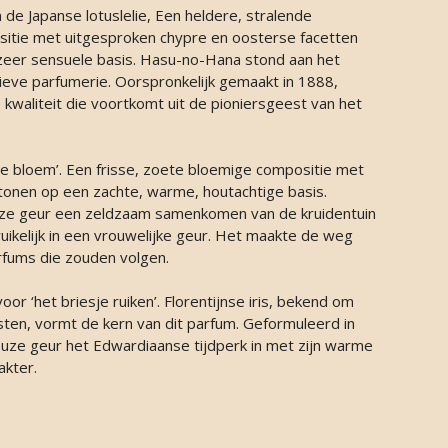
 de Japanse lotuslelie, Een heldere, stralende
sitie met uitgesproken chypre en oosterse facetten
zeer sensuele basis. Hasu-no-Hana stond aan het
eve parfumerie. Oorspronkelijk gemaakt in 1888,
 kwaliteit die voortkomt uit de pioniersgeest van het
ie bloem’. Een frisse, zoete bloemige compositie met
onen op een zachte, warme, houtachtige basis.
ze geur een zeldzaam samenkomen van de kruidentuin
ikelijk in een vrouwelijke geur. Het maakte de weg
arfums die zouden volgen.
oor ‘het briesje ruiken’. Florentijnse iris, bekend om
ten, vormt de kern van dit parfum. Geformuleerd in
ueuze geur het Edwardiaanse tijdperk in met zijn warme
akter.