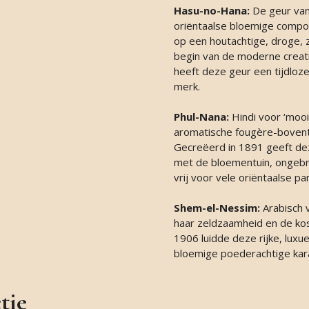
Hasu-no-Hana:
De geur van
oriëntaalse bloemige compo
op een houtachtige, droge, 
begin van de moderne creati
heeft deze geur een tijdloze
merk.
Phul-Nana:
Hindi voor ‘moo
aromatische fougère-bovent
Gecreëerd in 1891 geeft de
met de bloementuin, ongebru
vrij voor vele oriëntaalse p
Shem-el-Nessim:
Arabisch v
haar zeldzaamheid en de kos
1906 luidde deze rijke, lux
bloemige poederachtige kar
tie