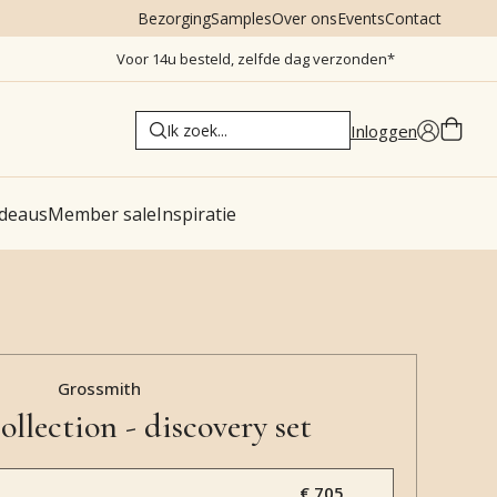
Bezorging
Samples
Over ons
Events
Contact
Voor 14u besteld, zelfde dag verzonden*
Inloggen
deaus
Member sale
Inspiratie
Grossmith
ollection - discovery set
€ 705