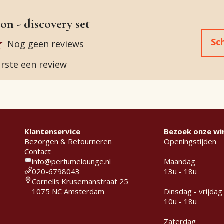
ion - discovery set
Sc
Nog geen reviews
eerste een review
Klantenservice
Bezoek onze wi
Bezorgen & Retourneren
Openingstijden
Contact
info@perfumelounge.nl
Maandag
020-6798043
13u - 18u
Cornelis Krusemanstraat 25
1075 NC Amsterdam
Dinsdag - vrijdag
10u - 18u
Zaterdag