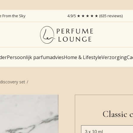
ce From the Sky
4.9/5 ★ ★ ★ ★ ★ (635 reviews)
der
Persoonlijk parfumadvies
Home & Lifestyle
Verzorging
Ca
 discovery set
Classic c