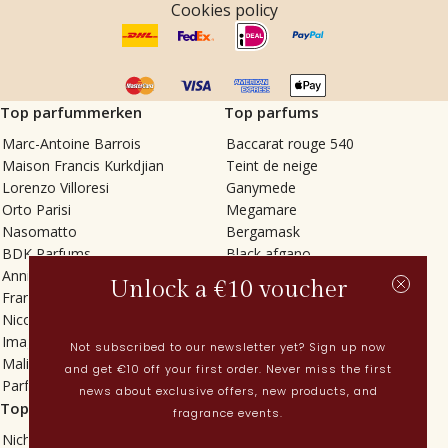
Cookies policy
Top parfummerken
Top parfums
Marc-Antoine Barrois
Baccarat rouge 540
Maison Francis Kurkdjian
Teint de neige
Lorenzo Villoresi
Ganymede
Orto Parisi
Megamare
Nasomatto
Bergamask
BDK Parfums
Black afgano
Annindriya
Gris charnel
Unlock a €10 voucher
Francesca Bianchi
Tilia
Nicolaï
Grand Soir
Imaginary Authors
Vetiver Rain
Not subscribed to our newsletter yet? Sign up now
Malin + Goetz
In Love with Everything
and get €10 off your first order. Never miss the first
Parfums MDCI
Sticky Fingers
news about exclusive offers, new products, and
Top categorieën
Actueel
fragrance events.
Niche parfums
Lenteparfums