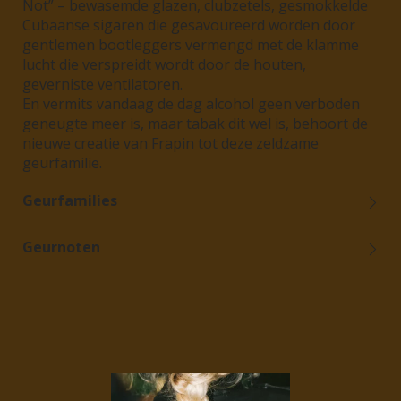
Not” – bewasemde glazen, clubzetels, gesmokkelde
Cubaanse sigaren die gesavoureerd worden door
gentlemen bootleggers vermengd met de klamme
lucht die verspreidt wordt door de houten,
geverniste ventilatoren.
En vermits vandaag de dag alcohol geen verboden
geneugte meer is, maar tabak dit wel is, behoort de
nieuwe creatie van Frapin tot deze zeldzame
geurfamilie.
Geurfamilies
Geurnoten