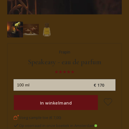
Frapin
Speakeasy - eau de parfum
€ 170
In winkelmand
Voeg sample toe (€ 7,00)
Op voorraad in onze boetiek in Amsterdam