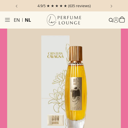
 the Sky
4.9/5 ★ ★ ★ ★ ★ (635 reviews)
Voor 1
EN
NL