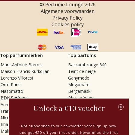
© Perfume Lounge
2026
Algemene voorwaarden
Privacy Policy
Cookies policy
Top parfummerken
Top parfums
Marc-Antoine Barrois
Baccarat rouge 540
Maison Francis Kurkdjian
Teint de neige
Lorenzo Villoresi
Ganymede
Orto Parisi
Megamare
Nasomatto
Bergamask
BDK Parfums
Black afgano
Annindriya
Gris charnel
Unlock a €10 voucher
Francesca Bianchi
Tilia
Nicolaï
Grand Soir
Imaginary Authors
Vetiver Rain
Not subscribed to our newsletter yet? Sign up now
Malin + Goetz
In Love with Everything
and get €10 off your first order. Never miss the first