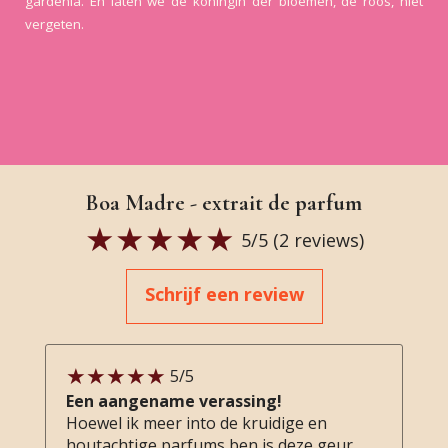
gardenia. En laten we de koningin der bloemen, de roos, niet
vergeten.
Boa Madre - extrait de parfum
5
/5 (
2
reviews)
Schrijf een review
5
/5
Een aangename verassing!
Hoewel ik meer into de kruidige en
houtachtige parfums ben is deze geur