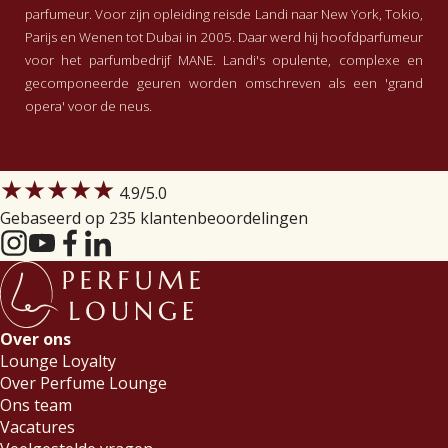
parfumeur. Voor zijn opleiding reisde Landi naar New York, Tokio,
Parijs en Wenen tot Dubai in 2005. Daar werd hij hoofdparfumeur
voor het parfumbedrijf MANE. Landi's opulente, complexe en
gecomponeerde geuren worden omschreven als een 'grand
opera' voor de neus.
★★★★★
4.9
/5.0
Gebaseerd op 235 klantenbeoordelingen
Over ons
Lounge Loyalty
Over Perfume Lounge
Ons team
Vacatures