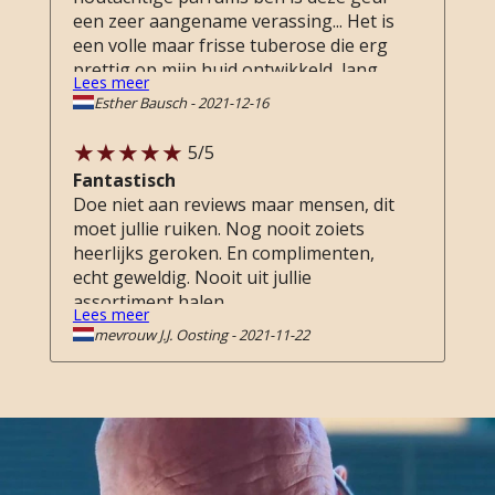
een zeer aangename verassing... Het is
een volle maar frisse tuberose die erg
prettig op mijn huid ontwikkeld, lang
Lees meer
blijft ruiken en niet muf wordt. Echt
Esther Bausch
-
2021-12-16
een aanrader voor de tuberose
liefhebbers!
5
/5
Fantastisch
Doe niet aan reviews maar mensen, dit
moet jullie ruiken. Nog nooit zoiets
heerlijks geroken. En complimenten,
echt geweldig. Nooit uit jullie
assortiment halen.
Lees meer
mevrouw J.J. Oosting
-
2021-11-22