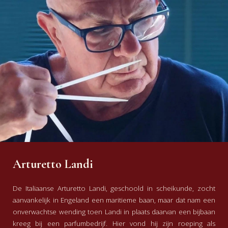
Arturetto Landi
De Italiaanse Arturetto Landi, geschoold in scheikunde, zocht
aanvankelijk in Engeland een maritieme baan, maar dat nam een
onverwachtse wending toen Landi in plaats daarvan een bijbaan
kreeg bij een parfumbedrijf. Hier vond hij zijn roeping als