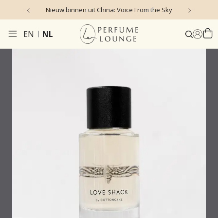
Nieuw binnen uit China: Voice From the Sky
4
EN
NL