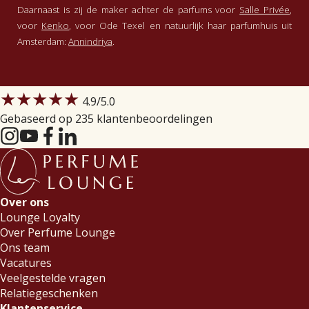
Daarnaast is zij de maker achter de parfums voor
Salle Privée
,
voor
Kenko
, voor Ode Texel en natuurlijk haar parfumhuis uit
Amsterdam:
Annindriya
.
★★★★★
4.9
/5.0
Gebaseerd op 235 klantenbeoordelingen
Over ons
Lounge Loyalty
Over Perfume Lounge
Ons team
Vacatures
Veelgestelde vragen
Relatiegeschenken
Klantenservice