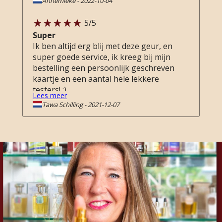
Annemieke
-
2022-10-04
Perfumelounge team, voor het
prachtige pakketje met ook de
5
/5
sampleset, ook weer allemaal
Super
uitproberen, heerlijk! 🥰👌🏻
Ik ben altijd erg blij met deze geur, en
super goede service, ik kreeg bij mijn
bestelling een persoonlijk geschreven
kaartje en een aantal hele lekkere
testers! :)
Lees meer
Tawa Schilling
-
2021-12-07