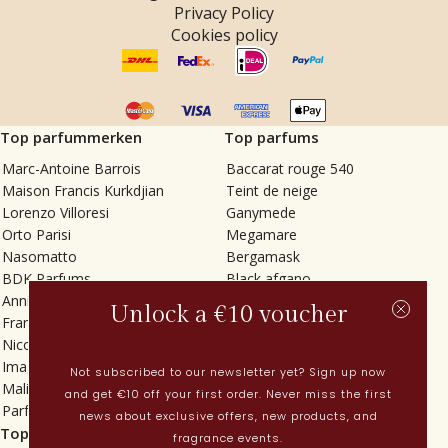
Privacy Policy
Cookies policy
Top parfummerken
Top parfums
Marc-Antoine Barrois
Baccarat rouge 540
Maison Francis Kurkdjian
Teint de neige
Lorenzo Villoresi
Ganymede
Orto Parisi
Megamare
Nasomatto
Bergamask
BDK Parfums
Black afgano
Annindriya
Gris charnel
Unlock a €10 voucher
Francesca Bianchi
Tilia
Nicolaï
Grand Soir
Imaginary Authors
Vetiver Rain
Not subscribed to our newsletter yet? Sign up now
Malin + Goetz
In Love with Everything
and get €10 off your first order. Never miss the first
Parfums MDCI
Sticky Fingers
news about exclusive offers, new products, and
Top categorieën
Actueel
fragrance events.