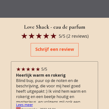
Love Shack - eau de parfum
5
/5 (
2
reviews)
Schrijf een review
5
/5
Heerlijk warm en rokerig
Blind buy, puur op de noten en de
beschrijving, die voor mij heel goed
heeft uitgepakt :) Ik vind hem warm en
rokerig en een beetje houtig en
mysterieus, en volgens mij ook een
Lees meer
beetje leer… lekker! Dank weer