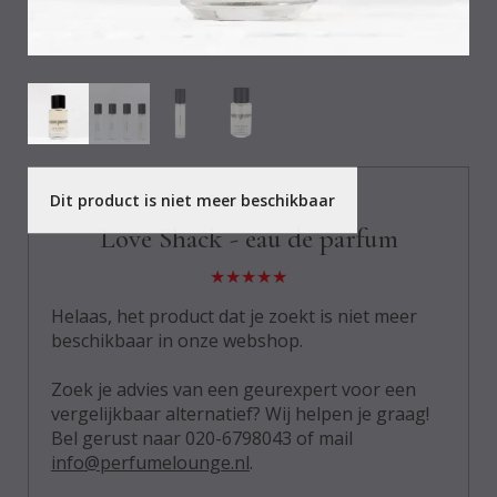
Dit product is niet meer beschikbaar
CottonCake
Love Shack - eau de parfum
Helaas, het product dat je zoekt is niet meer
beschikbaar in onze webshop.
Zoek je advies van een geurexpert voor een
vergelijkbaar alternatief? Wij helpen je graag!
Bel gerust naar 020-6798043 of mail
info@perfumelounge.nl
.