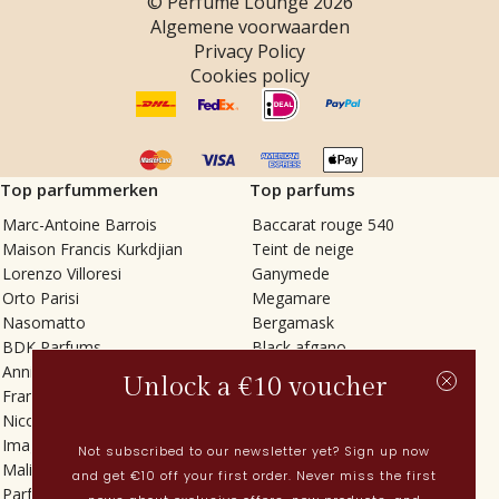
© Perfume Lounge
2026
Algemene voorwaarden
Privacy Policy
Cookies policy
Top parfummerken
Top parfums
Marc-Antoine Barrois
Baccarat rouge 540
Maison Francis Kurkdjian
Teint de neige
Lorenzo Villoresi
Ganymede
Orto Parisi
Megamare
Nasomatto
Bergamask
BDK Parfums
Black afgano
Annindriya
Gris charnel
Unlock a €10 voucher
Francesca Bianchi
Tilia
Nicolaï
Grand Soir
Imaginary Authors
Vetiver Rain
Not subscribed to our newsletter yet? Sign up now
Malin + Goetz
In Love with Everything
and get €10 off your first order. Never miss the first
Parfums MDCI
Sticky Fingers