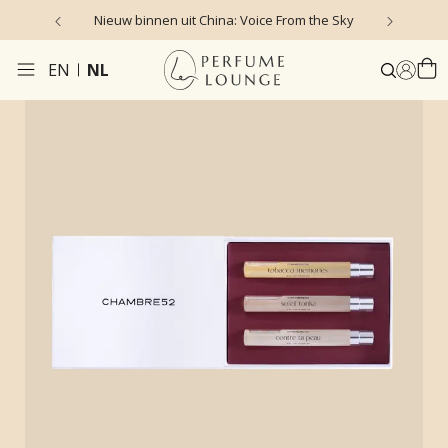
Nieuw binnen uit China: Voice From the Sky
4
EN
NL