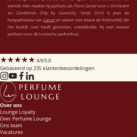
wereld. Hier maakte hij parfums als
Piano Santal
voor L'Orchestre
en
Gentleman Only
by Givenchy. Sinds 2019 is Jean de
huisparfumeur van
Caron
en samen met Ariane de Rothschild, die
het bedrijf over heeft genomen, ontwikkelde hij veel nieuwe
parfums voor dit iconische parfumhuis.
★★★★★
4.9
/5.0
Gebaseerd op 235 klantenbeoordelingen
Over ons
Lounge Loyalty
Over Perfume Lounge
Ons team
Vacatures