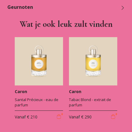
Geurnoten
Wat je ook leuk zult vinden
Caron
Caron
Santal Précieux - eau de
Tabac Blond - extrait de
parfum
parfum
Vanaf
€ 210
Vanaf
€ 290