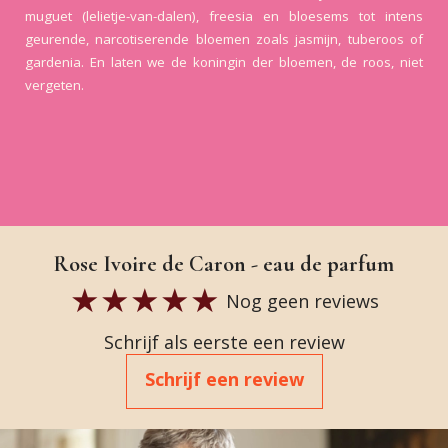
muguet (lelietje-van-dalen), freesia en bloesems tot intens
geurende, narcotiserende bloemen zoals jasmijn, tuberoos of
gardenia. En laten we de koningin der bloemen, de roos, niet
vergeten.
Rose Ivoire de Caron - eau de parfum
Nog geen reviews
Schrijf als eerste een review
Schrijf een review