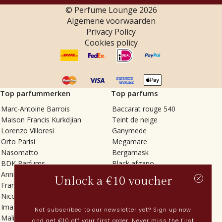
© Perfume Lounge
2026
Algemene voorwaarden
Privacy Policy
Cookies policy
Top parfummerken
Top parfums
Marc-Antoine Barrois
Baccarat rouge 540
Maison Francis Kurkdjian
Teint de neige
Lorenzo Villoresi
Ganymede
Orto Parisi
Megamare
Nasomatto
Bergamask
BDK Parfums
Black afgano
Annindriya
Gris charnel
Unlock a €10 voucher
Francesca Bianchi
Tilia
Nicolaï
Grand Soir
Imaginary Authors
Vetiver Rain
Not subscribed to our newsletter yet? Sign up now
Malin + Goetz
In Love with Everything
and get €10 off your first order. Never miss the first