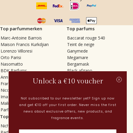
Top parfummerken
Top parfums
Marc-Antoine Barrois
Baccarat rouge 540
Maison Francis Kurkdjian
Teint de neige
Lorenzo Villoresi
Ganymede
Orto Parisi
Megamare
Nasomatto
Bergamask
BDK Parfums
Black afgano
Annindriya
Gris charnel
Unlock a €10 voucher
Francesca Bianchi
Tilia
Nicolaï
Grand Soir
Imaginary Authors
Vetiver Rain
Not subscribed to our newsletter yet? Sign up now
Malin + Goetz
In Love with Everything
and get €10 off your first order. Never miss the first
Parfums MDCI
Sticky Fingers
news about exclusive offers, new products, and
Top categorieën
Actueel
fragrance events.
Niche parfums
Lenteparfums
Parfums voor dames
Nederlandse parfums