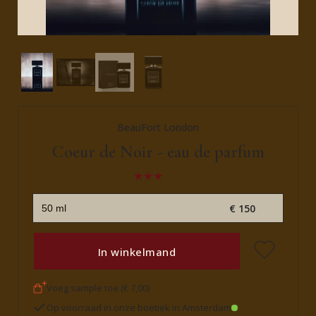
BeauFort London
Coeur de Noir - eau de parfum
€ 150
In winkelmand
Voeg sample toe (€ 7,00)
Op voorraad in onze boetiek in Amsterdam