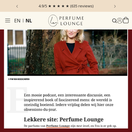
 the Sky
4.9/5 ★ ★ ★ ★ ★ (635 reviews)
Voor 1
EN
NL