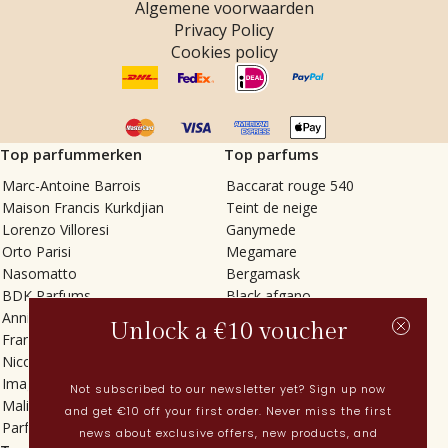
Algemene voorwaarden
Privacy Policy
Cookies policy
Top parfummerken
Top parfums
Marc-Antoine Barrois
Baccarat rouge 540
Maison Francis Kurkdjian
Teint de neige
Lorenzo Villoresi
Ganymede
Orto Parisi
Megamare
Nasomatto
Bergamask
BDK Parfums
Black afgano
Annindriya
Gris charnel
Unlock a €10 voucher
Francesca Bianchi
Tilia
Nicolaï
Grand Soir
Imaginary Authors
Vetiver Rain
Not subscribed to our newsletter yet? Sign up now
Malin + Goetz
In Love with Everything
and get €10 off your first order. Never miss the first
Parfums MDCI
Sticky Fingers
news about exclusive offers, new products, and