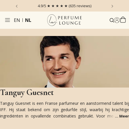
 the Sky
4.9/5 ★ ★ ★ ★ ★ (635 reviews)
Voor 1
EN
NL
Tanguy Guesnet
Tanguy Guesnet is een Franse parfumeur en aanstormend talent bij
IFF. Hij staat bekend om zijn gedurfde stijl, waarbij hij krachtige
ingrediënten in opvallende combinaties gebruikt. Voor merken als
...
Meer
Zadig & Voltaire creëerde hij moderne, rock-’n-roll geïnspireerde
geuren met een verslavend karakter. Guesnet houdt van het