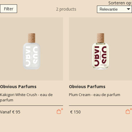
Sorteren op:
overdoseren van opvallende noten om een geur echt memorabel te
Filter
2
products
maken. Dat zie je terug in het gebruik van pruim in Plum Cream en
dulce de leche in Dulce de Leche, beide van Obvious.
Obvious Parfums
Obvious Parfums
Kakigori White Crush - eau de
Plum Cream - eau de parfum
parfum
Vanaf
€ 95
€ 150