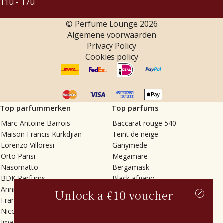
11u - 17u
© Perfume Lounge
2026
Algemene voorwaarden
Privacy Policy
Cookies policy
Top parfummerken
Top parfums
Marc-Antoine Barrois
Baccarat rouge 540
Maison Francis Kurkdjian
Teint de neige
Lorenzo Villoresi
Ganymede
Orto Parisi
Megamare
Nasomatto
Bergamask
BDK Parfums
Black afgano
Annindriya
Gris charnel
Unlock a €10 voucher
Francesca Bianchi
Tilia
Nicolaï
Grand Soir
Imaginary Authors
Vetiver Rain