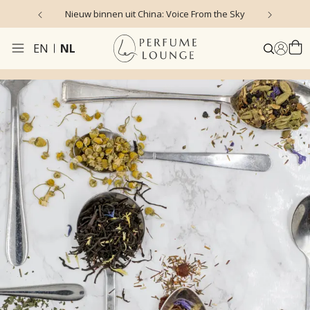
Nieuw binnen uit China: Voice From the Sky
4
EN
NL