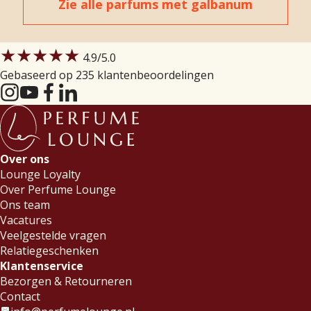
Zie alle parfums met galbanum
★★★★★
4.9
/5.0
Gebaseerd op 235 klantenbeoordelingen
Over ons
Lounge Loyalty
Over Perfume Lounge
Ons team
Vacatures
Veelgestelde vragen
Relatiegeschenken
Klantenservice
Bezorgen & Retourneren
Contact