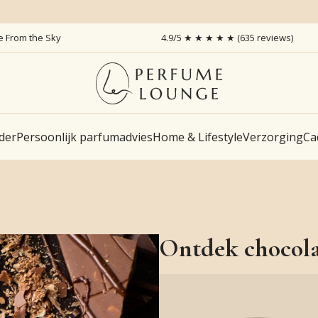
ce From the Sky
4.9/5 ★ ★ ★ ★ ★ (635 reviews)
der
Persoonlijk parfumadvies
Home & Lifestyle
Verzorging
Ca
Ontdek chocola