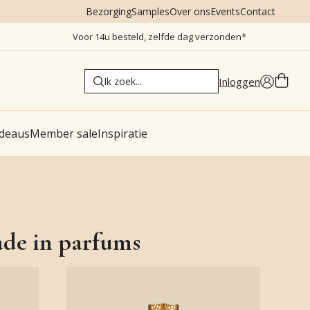
Bezorging
Samples
Over ons
Events
Contact
Voor 14u besteld, zelfde dag verzonden*
Inloggen
deaus
Member sale
Inspiratie
de in parfums