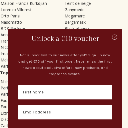
Maison Francis Kurkdjian
Teint de neige
Lorenzo Villoresi
Ganymede
Orto Parisi
Megamare
Nasomatto
Bergamask
BDK Parfums
Black afgano
Annindriya
Gris charnel
Unlock a €10 voucher
Francesca Bianchi
Tilia
Nicolaï
Grand Soir
Imaginary Authors
Vetiver Rain
Not subscribed to our newsletter yet? Sign up now
Malin + Goetz
In Love with Everything
and get €10 off your first order. Never miss the first
Parfums MDCI
Sticky Fingers
news about exclusive offers, new products, and
Top categorieën
Actueel
fragrance events.
Niche parfums
Lenteparfums
Parfums voor dames
Nederlandse parfums
Parfums voor heren
Nieuwe parfums
Eau de toilette
Perfume Finder
Eau de parfum
Wat is oudh?
Extrait de parfum
Hoe breng ik parfum aan?
Discovery sets
Poederige parfums
Cadeaus
Quentin Bisch