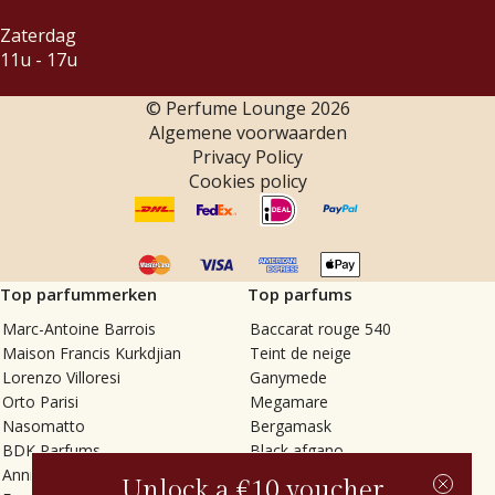
Zaterdag
11u - 17u
© Perfume Lounge
2026
Algemene voorwaarden
Privacy Policy
Cookies policy
Top parfummerken
Top parfums
Marc-Antoine Barrois
Baccarat rouge 540
Maison Francis Kurkdjian
Teint de neige
Lorenzo Villoresi
Ganymede
Orto Parisi
Megamare
Nasomatto
Bergamask
BDK Parfums
Black afgano
Annindriya
Gris charnel
Unlock a €10 voucher