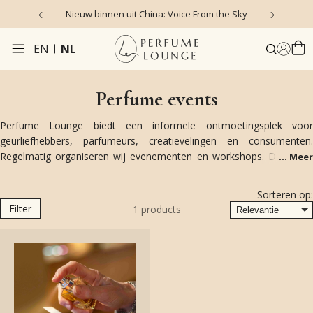
Nieuw binnen uit China: Voice From the Sky
4
EN
NL
Perfume events
Perfume Lounge biedt een informele ontmoetingsplek voor
geurliefhebbers, parfumeurs, creatievelingen en consumenten.
Regelmatig organiseren wij evenementen en workshops. Denk aan
...
Meer
Meet & Greets met je favoriete parfumeur of dompel jezelf onder in
een interactieve workshop of thematisch event in onze geurtuin.
Sorteren op:
Filter
1
products