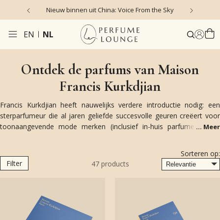
Nieuw binnen uit China: Voice From the Sky
4
EN
NL
Ontdek de parfums van Maison
Francis Kurkdjian
Francis Kurkdjian heeft nauwelijks verdere introductie nodig: een
sterparfumeur die al jaren geliefde succesvolle geuren creëert voor
toonaangevende mode merken (inclusief in-huis parfumeur voor
...
Meer
Dior). In 2009 startte hij zijn eigen Maison waar hij zijn
onvoorwaardelijke creativiteit en talent in kwijt kan. Met een grote
Sorteren op:
elegantie weet Kurkdjian de twee culturen van zijn Frans-Armeense
Filter
47
products
afkomst te combineren in geuren met een natuurlijke rijkdom.
Kurkdjian is veelzijdig, creatief en een visionair, hij combineert zijn
passie voor mode met zijn kunde in parfums. Zijn collectie,
waaronder het geliefde
Baccarat Rouge 540
en
Grand Soir
, i
opgebouwd als een parfum-garderobe voor verschillende