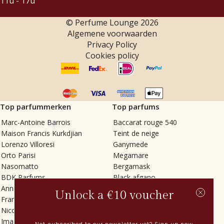
11u - 17u
© Perfume Lounge
2026
Algemene voorwaarden
Privacy Policy
Cookies policy
Top parfummerken
Top parfums
Marc-Antoine Barrois
Baccarat rouge 540
Maison Francis Kurkdjian
Teint de neige
Lorenzo Villoresi
Ganymede
Orto Parisi
Megamare
Nasomatto
Bergamask
BDK Parfums
Black afgano
Annindriya
Gris charnel
Unlock a €10 voucher
Francesca Bianchi
Tilia
Nicolaï
Grand Soir
Imaginary Authors
Vetiver Rain