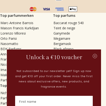
Top parfummerken
Top parfums
Marc-Antoine Barrois
Baccarat rouge 540
Maison Francis Kurkdjian
Teint de neige
Lorenzo Villoresi
Ganymede
Orto Parisi
Megamare
Nasomatto
Bergamask
BDK Parfums
Black afgano
Annindriya
Gris charnel
Unlock a €10 voucher
Francesca Bianchi
Tilia
Nicolaï
Grand Soir
Imaginary Authors
Vetiver Rain
Not subscribed to our newsletter yet? Sign up now
Malin + Goetz
In Love with Everything
and get €10 off your first order. Never miss the first
Parfums MDCI
Sticky Fingers
news about exclusive offers, new products, and
Top categorieën
Actueel
fragrance events.
Niche parfums
Lenteparfums
Parfums voor dames
Nederlandse parfums
Parfums voor heren
Nieuwe parfums