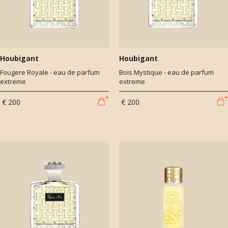
de wereld, waar Houbigant 200 jaar geleden zijn eerste creaties het
licht liet zien.
Houbigant
Houbigant
Fougere Royale - eau de parfum
Bois Mystique - eau de parfum
extreme
extreme
€ 200
€ 200