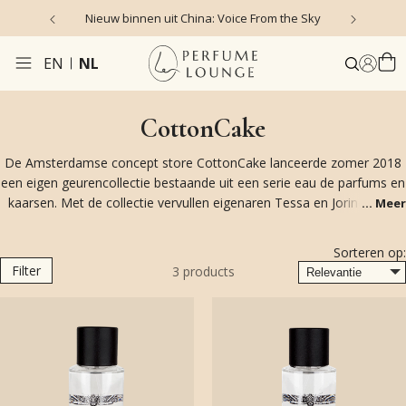
Nieuw binnen uit China: Voice From the Sky
4
EN
NL
CottonCake
De Amsterdamse concept store CottonCake lanceerde zomer 2018
een eigen geurencollectie bestaande uit een serie eau de parfums en
kaarsen. Met de collectie vervullen eigenaren Tessa en Jorinde hun
...
Meer
grote droom om ook zelf producten te creëren onder hun eigen
label. Aan de basis van de eau de parfums en kaarsen liggen vijf
Sorteren op:
geuren die zijn geïnspireerd op hun persoonlijke droomreizen.
Filter
3
products
Vertaald door parfum designer Tanja Deurloo naar 5 prachtige scent
stories.