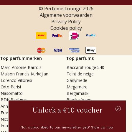
© Perfume Lounge
2026
Algemene voorwaarden
Privacy Policy
Cookies policy
Top parfummerken
Top parfums
Marc-Antoine Barrois
Baccarat rouge 540
Maison Francis Kurkdjian
Teint de neige
Lorenzo Villoresi
Ganymede
Orto Parisi
Megamare
Nasomatto
Bergamask
BDK Parfums
Black afgano
Annindriya
Gris charnel
Unlock a €10 voucher
Francesca Bianchi
Tilia
Nicolaï
Grand Soir
Imaginary Authors
Vetiver Rain
Not subscribed to our newsletter yet? Sign up now