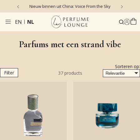
Nieuw binnen uit China: Voice From the Sky
4
EN
NL
Parfums met een strand vibe
Sorteren op:
Filter
37
products