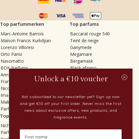
Top parfummerken
Top parfums
Marc-Antoine Barrois
Baccarat rouge 540
Maison Francis Kurkdjian
Teint de neige
Lorenzo Villoresi
Ganymede
Orto Parisi
Megamare
Nasomatto
Bergamask
BDK Parfums
Black afgano
Annindriya
Gris charnel
Unlock a €10 voucher
Francesca Bianchi
Tilia
Nicolaï
Grand Soir
Imaginary Authors
Vetiver Rain
Not subscribed to our newsletter yet? Sign up now
Malin + Goetz
In Love with Everything
and get €10 off your first order. Never miss the first
Parfums MDCI
Sticky Fingers
news about exclusive offers, new products, and
Top categorieën
Actueel
fragrance events.
Niche parfums
Lenteparfums
Parfums voor dames
Nederlandse parfums